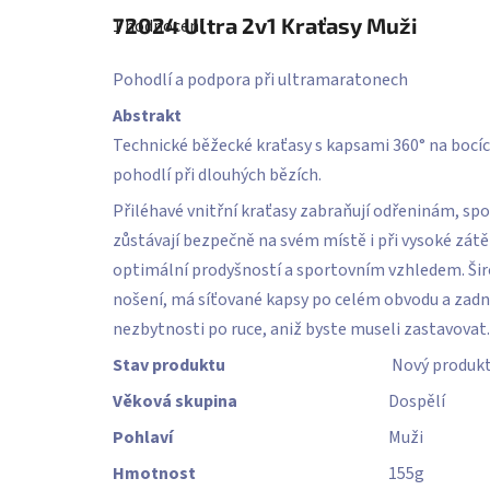
hodnocení
72024
Ultra 2v1 Kraťasy Muži
1 hodnocení
produktu
je
5,0
Pohodlí a podpora při ultramaratonech
z
5
Abstrakt
hvězdiček.
Technické běžecké kraťasy s kapsami 360° na bocíc
pohodlí při dlouhých bězích.
Přiléhavé vnitřní kraťasy zabraňují odřeninám, spo
zůstávají bezpečně na svém místě i při vysoké zátě
optimální prodyšností a sportovním vzhledem. Širo
nošení, má síťované kapsy po celém obvodu a zadní
nezbytnosti po ruce, aniž byste museli zastavovat.
Stav produktu
Nový produk
Věková skupina
Dospělí
Pohlaví
Muži
Hmotnost
155
g