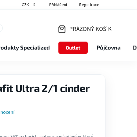
CZK
Přihlášení
Registrace
PRÁZDNÝ KOŠÍK
NÁKUPNÍ
rodukty Specialized
Půjčovna
D
Outlet
KOŠÍK
it Ultra 2/1 cinder
dnocení
sami 360° na bocích a integrovanými legíny, které