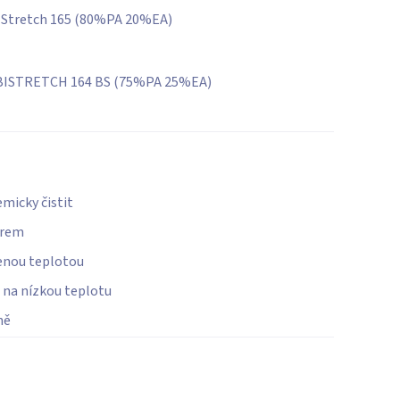
 Stretch 165 (80%PA 20%EA)
BISTRETCH 164 BS (75%PA 25%EA)
micky čistit
órem
enou teplotou
 na nízkou teplotu
ně