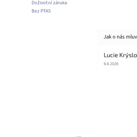
Doživotní záruka
Bez PFAS
Lucie Krýsl
Hodnocení obcho
6.8.2026