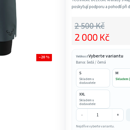
poskytují podporu a pohodlí při 
5,0
z
2 500 Kč
5
hvězdiček.
2 000 Kč
Měrná cena:
Vyberte variantu
Velikost
–20 %
Barva: šedá / černá
S
M
Skladem u
Skladem (
dodavatele
XXL
Skladem u
dodavatele
-
+
Nejdříve vyberte variantu.