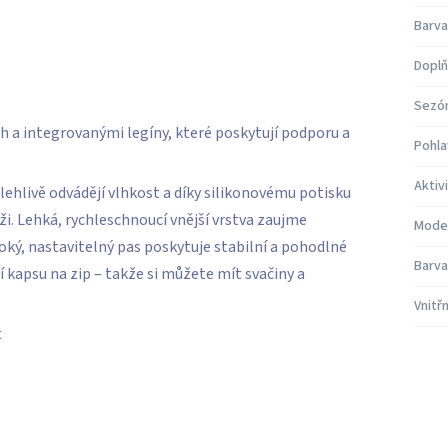
Barva
Doplň
Sezó
h a integrovanými legíny, které poskytují podporu a
Pohla
Aktiv
lehlivě odvádějí vlhkost a díky silikonovému potisku
ži. Lehká, rychleschnoucí vnější vrstva zaujme
Mode
ký, nastavitelný pas poskytuje stabilní a pohodlné
Barva
 kapsu na zip – takže si můžete mít svačiny a
Vnitř
t