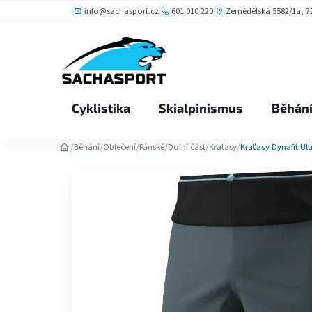
Přejít
info@sachasport.cz
601 010 220
Zemědělská 5582/1a, 72
na
obsah
Cyklistika
Skialpinismus
Běhán
/
/
/
/
/
/
Běhání
Oblečení
Pánské
Dolní část
Kraťasy
Kraťasy Dynafit Ult