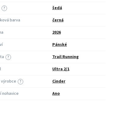
šedá
?
ková barva
černá
na
2026
ví
Pánské
ita
Trail Running
?
l
Ultra 2/1
 výrobce
Cinder
?
ní nohavice
Ano