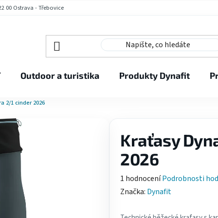
2 00 Ostrava - Třebovice
í
Outdoor a turistika
Produkty Dynafit
P
ra 2/1 cinder 2026
Kraťasy Dynaf
2026
Průměrné
1 hodnocení
Podrobnosti ho
hodnocení
Značka:
Dynafit
produktu
je
Technické běžecké kraťasy s kap