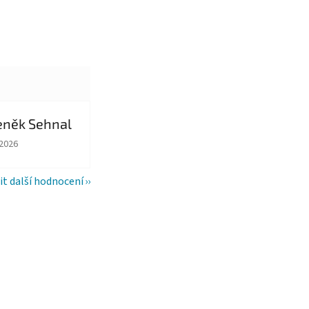
eněk Sehnal
ězdiček.
ocení obchodu je 5 z 5 hvězdiček.
.2026
it další hodnocení