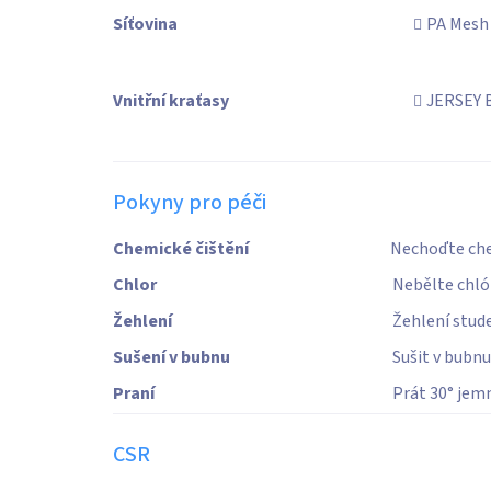
Síťovina
PA Mesh
Vnitřní kraťasy
JERSEY 
Pokyny pro péči
Chemické čištění
Nechoďte che
Chlor
Nebělte chl
Žehlení
Žehlení stud
Sušení v bubnu
Sušit v bubnu
Praní
Prát 30° jem
CSR