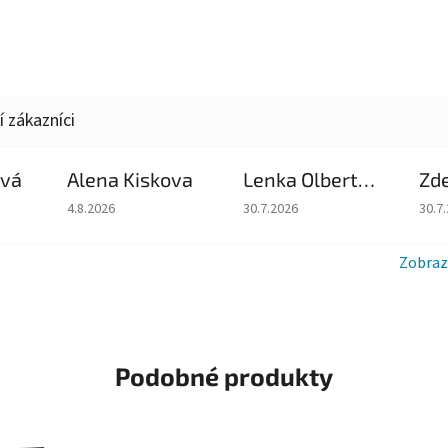
ová
Alena Kiskova
Lenka Olbertova
Zd
du je 5 z 5 hvězdiček.
Hodnocení obchodu je 5 z 5 hvězdiček.
Hodnocení obchodu je 5 z 5 hv
Hodn
4.8.2026
30.7.2026
30.7
Zobraz
Podobné produkty