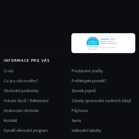
p
a
t
í
INFORMACE PRO VÁS
O nás
Prodávané značky
Co je u nás nového?
Potřebujete poradit?
Obchodní podmínky
Slovník pojmů
Vrácení zboží / Reklamace
Zásady zpracování osobních údajů
Hodnocení obchodu
Půjčovna
Kontakt
Servis
Dynafit věrnostní program
Velikostní tabulky