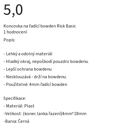
5,0
Průměrné
Koncovka na řadící bowden Risk Basic
hodnocení
1 hodnocení
produktu
je
Popis:
5,0
z
5
- Lehký a odolný materiál
hvězdiček.
- Hladký okraj, nepoškodí pouzdro bowdenu.
- Lepší ochrana bowdenu
- Nesklouzává - drží na bowdenu.
- Použitelné: 4mm řadící bowden
Specifikace:
- Materiál: Plast
-Velikost: (konec lanka řazení)4mm*18mm
-Barva: Černá