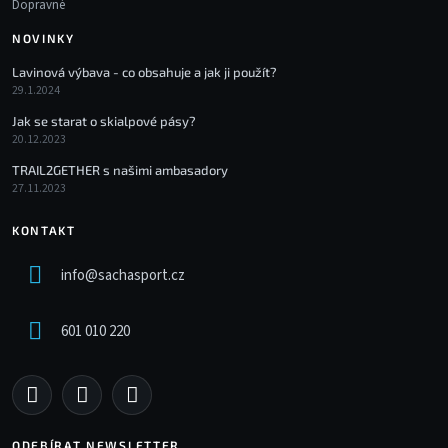
Dopravné
NOVINKY
Lavinová výbava - co obsahuje a jak ji použít?
29.1.2024
Jak se starat o skialpové pásy?
20.12.2023
TRAIL2GETHER s našimi ambasadory
27.11.2023
KONTAKT
info
@
sachasport.cz
601 010 220
ODEBÍRAT NEWSLETTER