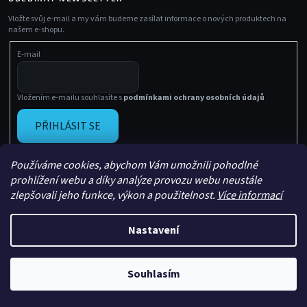
Vložte svůj e-mail a my vám budeme zasílat informace o nových produktech na
našem e-shopu.
E-mail
Vložením e-mailu souhlasíte s
podmínkami ochrany osobních údajů
PŘIHLÁSIT SE
Používáme cookies, abychom Vám umožnili pohodlné
prohlížení webu a díky analýze provozu webu neustále
zlepšovali jeho funkce, výkon a použitelnost.
Více informací
Nastavení
Vytvořil Shoptet
Copyright 2026
Sachasport
. Všechna práva vyhrazena.
Souhlasím
Upravil
Le Artist