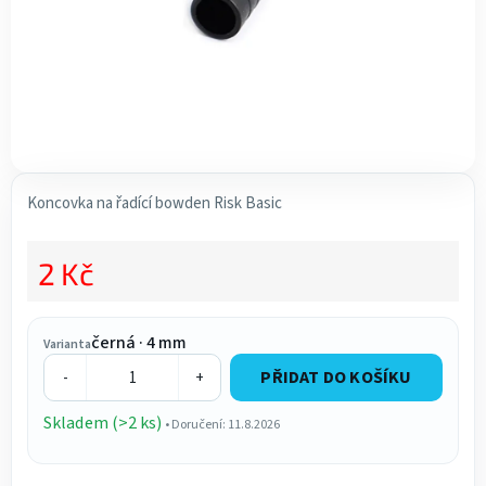
Koncovka na řadící bowden Risk Basic
2 Kč
Měrná cena:
černá · 4 mm
Varianta
PŘIDAT DO KOŠÍKU
-
+
Skladem (>2 ks)
• Doručení: 11.8.2026