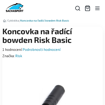
Přejít
na
obsah
/
/
Cyklistika
Koncovka na řadící bowden Risk Basic
Koncovka na řadící
bowden Risk Basic
Průměrné
1 hodnocení
Podrobnosti hodnocení
hodnocení
Značka:
Risk
produktu
je
5,0
z
5
hvězdiček.