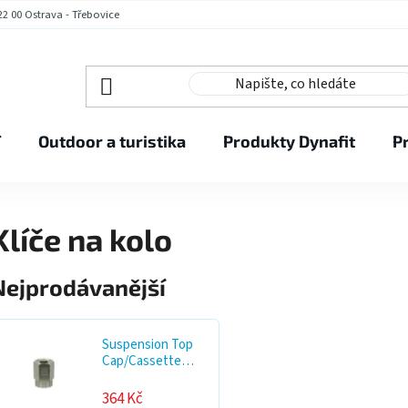
2 00 Ostrava - Třebovice
í
Outdoor a turistika
Produkty Dynafit
P
Klíče na kolo
Nejprodávanější
Suspension Top
Cap/Cassette
Tool (for
SRAM/Shimano
364 Kč