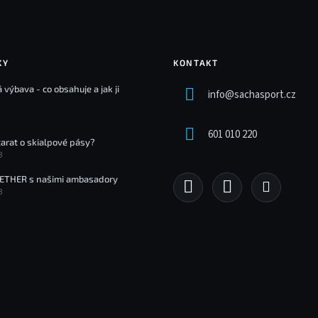
KY
KONTAKT
 výbava - co obsahuje a jak ji
info
@
sachasport.cz
601 010 220
tarat o skialpové pásy?
3
ETHER s našimi ambasadory
3