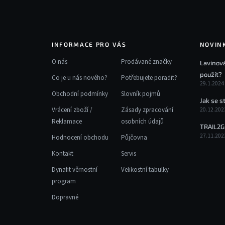
r
v
k
y
v
INFORMACE PRO VÁS
NOVIN
ý
O nás
Prodávané značky
Lavinová
p
použít?
i
Co je u nás nového?
Potřebujete poradit?
29.1.2024
s
Obchodní podmínky
Slovník pojmů
u
Jak se s
Vrácení zboží /
Zásady zpracování
20.12.202
Reklamace
osobních údajů
TRAIL2G
27.11.202
Hodnocení obchodu
Půjčovna
Kontakt
Servis
Dynafit věrnostní
Velikostní tabulky
program
Dopravné