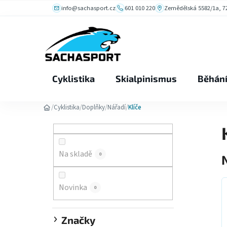
Přejít
info@sachasport.cz
601 010 220
Zemědělská 5582/1a, 72
na
obsah
Cyklistika
Skialpinismus
Běhán
/
/
/
/
Cyklistika
Doplňky
Nářadí
Klíče
P
o
s
Na skladě
0
t
r
a
Novinka
0
n
n
Značky