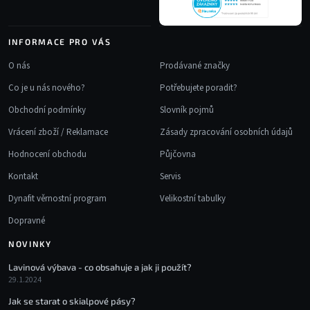
INFORMACE PRO VÁS
O nás
Prodávané značky
Co je u nás nového?
Potřebujete poradit?
Obchodní podmínky
Slovník pojmů
Vrácení zboží / Reklamace
Zásady zpracování osobních údajů
Hodnocení obchodu
Půjčovna
Kontakt
Servis
Dynafit věrnostní program
Velikostní tabulky
Dopravné
NOVINKY
Lavinová výbava - co obsahuje a jak ji použít?
29.1.2024
Jak se starat o skialpové pásy?