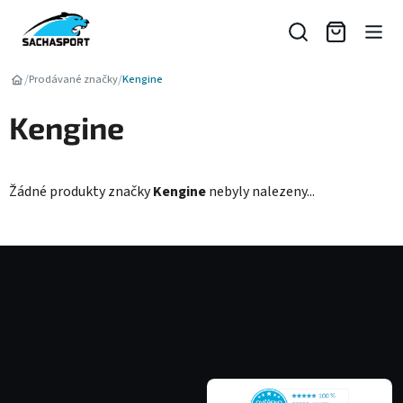
Přejít
na
obsah
/
/
Prodávané značky
Kengine
Kengine
Žádné produkty značky
Kengine
nebyly nalezeny...
Z
á
p
a
t
í