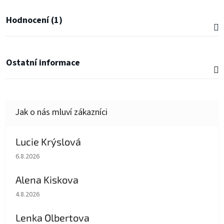
Hodnocení (1)
Ostatní informace
Lucie Krýslová
Hodnocení obchodu je 5 z 5 hvězdiček.
6.8.2026
Alena Kiskova
Hodnocení obchodu je 5 z 5 hvězdiček.
4.8.2026
Lenka Olbertova