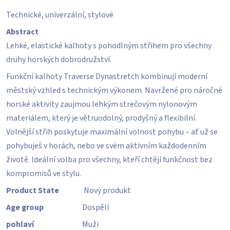
5,0
Technické, univerzální, stylové
z
5
Abstract
hvězdiček.
Lehké, elastické kalhoty s pohodlným střihem pro všechny
druhy horských dobrodružství.
Funkční kalhoty Traverse Dynastretch kombinují moderní
městský vzhled s technickým výkonem. Navržené pro náročné
horské aktivity zaujmou lehkým strečovým nylonovým
materiálem, který je větruodolný, prodyšný a flexibilní.
Volnější střih poskytuje maximální volnost pohybu – ať už se
pohybuješ v horách, nebo ve svém aktivním každodenním
životě. Ideální volba pro všechny, kteří chtějí funkčnost bez
kompromisů ve stylu.
Product State
Nový produkt
Age group
Dospělí
pohlaví
Muži