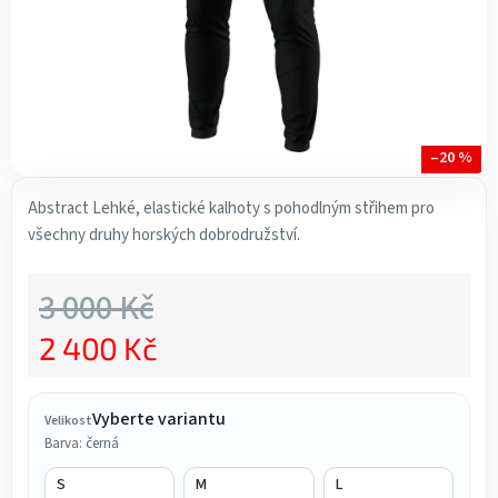
–20 %
Abstract
Lehké, elastické kalhoty s pohodlným střihem pro
všechny druhy horských dobrodružství.
3 000 Kč
2 400 Kč
Měrná cena:
Vyberte variantu
Velikost
Barva: černá
S
M
L