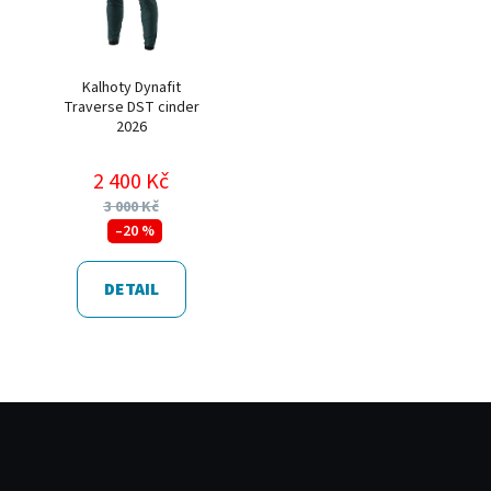
Kalhoty Dynafit
Traverse DST cinder
2026
2 400 Kč
3 000 Kč
–20 %
DETAIL
Z
á
p