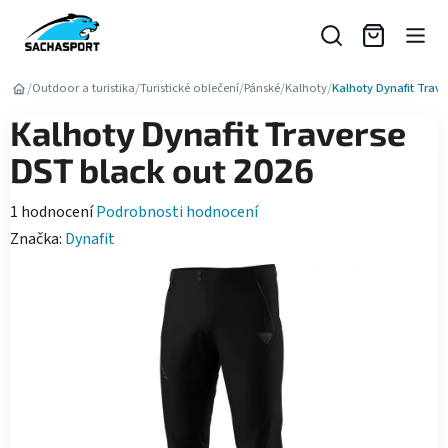
Přejít
na
obsah
/
/
/
/
/
Outdoor a turistika
Turistické oblečení
Pánské
Kalhoty
Kalhoty Dynafit Trav
Kalhoty Dynafit Traverse
DST black out 2026
Průměrné
1 hodnocení
Podrobnosti hodnocení
hodnocení
Značka:
Dynafit
produktu
je
5,0
z
5
hvězdiček.