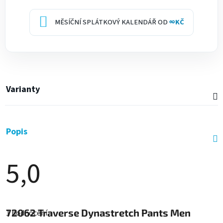
MĚSÍČNÍ SPLÁTKOVÝ KALENDÁŘ OD
∞
KČ
Varianty
Popis
5,0
Průměrné
hodnocení
72062
Traverse Dynastretch Pants Men
1 hodnocení
produktu
je