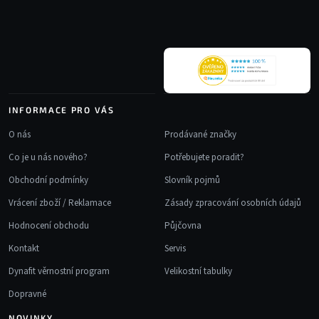
a
t
í
INFORMACE PRO VÁS
O nás
Prodávané značky
Co je u nás nového?
Potřebujete poradit?
Obchodní podmínky
Slovník pojmů
Vrácení zboží / Reklamace
Zásady zpracování osobních údajů
Hodnocení obchodu
Půjčovna
Kontakt
Servis
Dynafit věrnostní program
Velikostní tabulky
Dopravné
NOVINKY