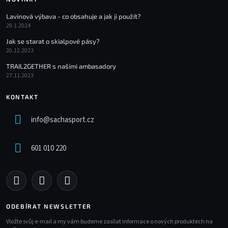
Lavinová výbava - co obsahuje a jak ji použít?
29.1.2024
Jak se starat o skialpové pásy?
20.12.2023
TRAIL2GETHER s našimi ambasadory
27.11.2023
KONTAKT
info
@
sachasport.cz
601 010 220
ODEBÍRAT NEWSLETTER
Vložte svůj e-mail a my vám budeme zasílat informace o nových produktech na