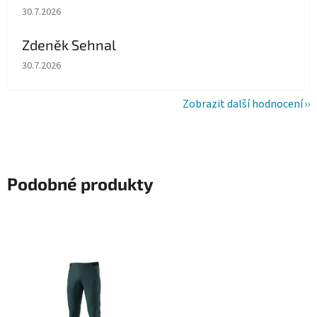
Hodnocení obchodu je 5 z 5 hvězdiček.
30.7.2026
Zdeněk Sehnal
Hodnocení obchodu je 5 z 5 hvězdiček.
30.7.2026
Zobrazit další hodnocení
Podobné produkty