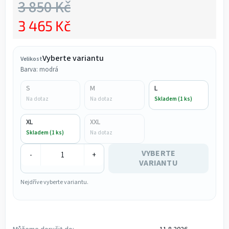
3 850 Kč
3 465 Kč
Měrná cena:
Vyberte variantu
Velikost
Barva: modrá
S
M
L
Na dotaz
Na dotaz
Skladem (1 ks)
XL
XXL
Skladem (1 ks)
Na dotaz
VYBERTE
-
+
VARIANTU
Nejdříve vyberte variantu.