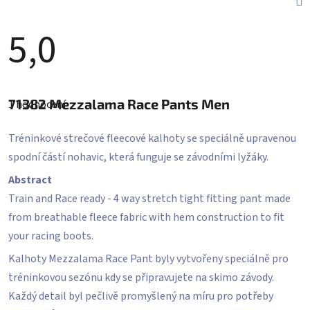
5,0
Průměrné
hodnocení
71382
Mezzalama Race Pants Men
1 hodnocení
produktu
je
5,0
Tréninkové strečové fleecové kalhoty se speciálně upravenou
z
5
spodní částí nohavic, která funguje se závodními lyžáky.
hvězdiček.
Abstract
Train and Race ready - 4 way stretch tight fitting pant made
from breathable fleece fabric with hem construction to fit
your racing boots.
Kalhoty Mezzalama Race Pant byly vytvořeny speciálně pro
tréninkovou sezónu kdy se připravujete na skimo závody.
Každý detail byl pečlivě promyšlený na míru pro potřeby