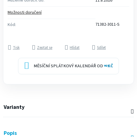
Můžeme doručit do:
11.8.2026
Možnosti doručení
71382-3011-S
Kód:
Tisk
Zeptat se
Hlídat
Sdílet
MĚSÍČNÍ SPLÁTKOVÝ KALENDÁŘ OD
∞
KČ
Varianty
Popis