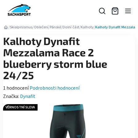
Přejít
na
obsah
/
/
/
/
/
/
Skialpinismus
Oblečení
Pánské
Dolní část
Kalhoty
Kalhoty Dynafit Mezzalam
Kalhoty Dynafit
Mezzalama Race 2
blueberry storm blue
24/25
Průměrné
1 hodnocení
Podrobnosti hodnocení
hodnocení
Značka:
Dynafit
produktu
VĚRNOSTNÍ SLEVA
je
5,0
z
5