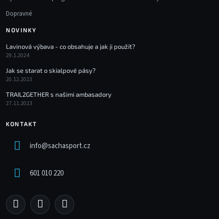
Dopravné
NOVINKY
Lavinová výbava - co obsahuje a jak ji použít?
29.1.2024
Jak se starat o skialpové pásy?
20.12.2023
TRAIL2GETHER s našimi ambasadory
27.11.2023
KONTAKT
info
@
sachasport.cz
601 010 220