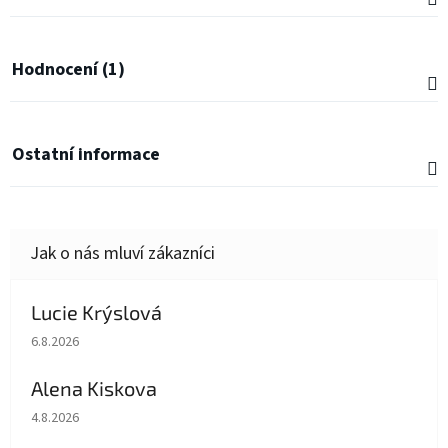
Hodnocení (1)
Ostatní informace
Lucie Krýslová
Hodnocení obchodu je 5 z 5 hvězdiček.
6.8.2026
Alena Kiskova
Hodnocení obchodu je 5 z 5 hvězdiček.
4.8.2026