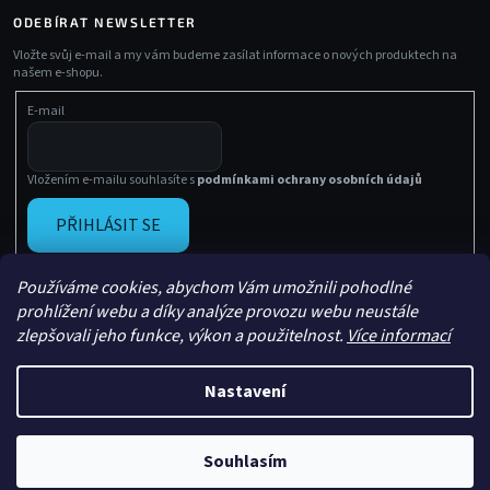
ODEBÍRAT NEWSLETTER
Vložte svůj e-mail a my vám budeme zasílat informace o nových produktech na
našem e-shopu.
E-mail
Vložením e-mailu souhlasíte s
podmínkami ochrany osobních údajů
PŘIHLÁSIT SE
Používáme cookies, abychom Vám umožnili pohodlné
prohlížení webu a díky analýze provozu webu neustále
zlepšovali jeho funkce, výkon a použitelnost.
Více informací
Nastavení
Vytvořil Shoptet
Copyright 2026
Sachasport
. Všechna práva vyhrazena.
Souhlasím