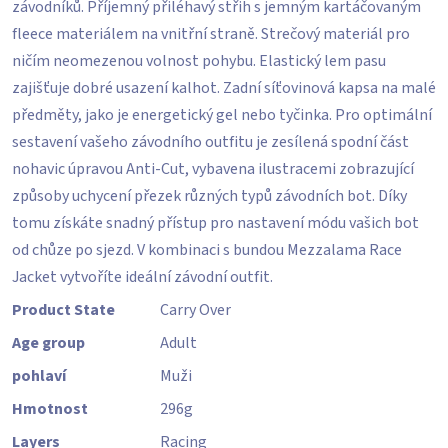
závodníků. Příjemný přiléhavý střih s jemným kartáčovaným
fleece materiálem na vnitřní straně. Strečový materiál pro
ničím neomezenou volnost pohybu. Elastický lem pasu
zajišťuje dobré usazení kalhot. Zadní síťovinová kapsa na malé
předměty, jako je energetický gel nebo tyčinka. Pro optimální
sestavení vašeho závodního outfitu je zesílená spodní část
nohavic úpravou Anti-Cut, vybavena ilustracemi zobrazující
způsoby uchycení přezek různých typů závodních bot. Díky
tomu získáte snadný přístup pro nastavení módu vašich bot
od chůze po sjezd. V kombinaci s bundou Mezzalama Race
Jacket vytvoříte ideální závodní outfit.
Product State
Carry Over
Age group
Adult
pohlaví
Muži
Hmotnost
296
g
Layers
Racing