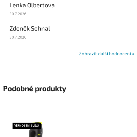
Lenka Olbertova
Hodnocení obchodu je 5 z 5 hvězdiček.
30.7.2026
Zdeněk Sehnal
Hodnocení obchodu je 5 z 5 hvězdiček.
30.7.2026
Zobrazit další hodnocení
Podobné produkty
VĚRNOSTNÍ SLEVA