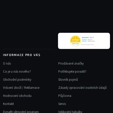
á
p
a
t
í
INFORMACE PRO VÁS
O nás
Prodávané značky
Co je u nás nového?
Potřebujete poradit?
Obchodní podmínky
Slovník pojmů
Vrácení zboží / Reklamace
Zásady zpracování osobních údajů
Hodnocení obchodu
Půjčovna
Kontakt
Servis
Dynafit věrnostní program
Velikostní tabulky