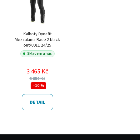
Kalhoty Dynafit
Mezzalama Race 2 black
out/0911 24/25
Skladem u nás
3 465 Kč
3 850 Kč
–10 %
DETAIL
Z