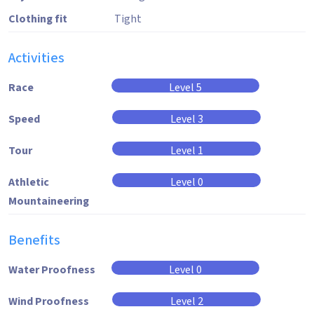
Clothing fit
Tight
Activities
Race
Level 5
Speed
Level 3
Tour
Level 1
Athletic
Level 0
Mountaineering
Benefits
Water Proofness
Level 0
Wind Proofness
Level 2