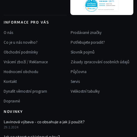
INFORMACE PRO VÁS
O nás
Prodávané značky
Co je u nás nového?
Potřebujete poradit?
Obchodní podmínky
Slovník pojmů
Vrácení zboží / Reklamace
Zásady zpracování osobních údajů
Hodnocení obchodu
Půjčovna
Kontakt
Servis
Dynafit věrnostní program
Velikostní tabulky
Dopravné
NOVINKY
Lavinová výbava - co obsahuje a jak ji použít?
29.1.2024
Jak se starat o skialpové pásy?