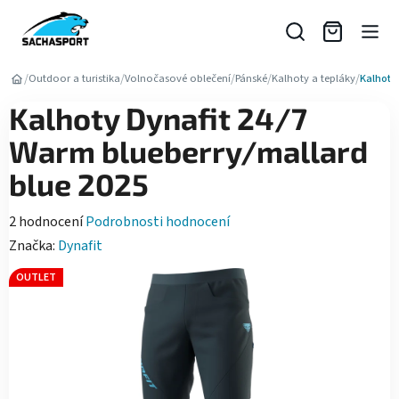
Přejít
na
obsah
/
/
/
/
/
Outdoor a turistika
Volnočasové oblečení
Pánské
Kalhoty a tepláky
Kalhoty
Kalhoty Dynafit 24/7
Warm blueberry/mallard
blue 2025
Průměrné
2 hodnocení
Podrobnosti hodnocení
hodnocení
Značka:
Dynafit
produktu
OUTLET
je
5,0
z
5
hvězdiček.