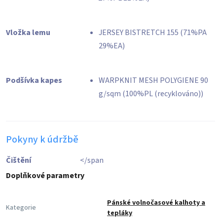
Vložka lemu
JERSEY BISTRETCH 155 (71%PA
29%EA)
Podšívka kapes
WARPKNIT MESH POLYGIENE 90
g/sqm (100%PL (recyklováno))
Pokyny k údržbě
Čištění
</span
Doplňkové parametry
Pánské volnočasové kalhoty a
Kategorie
tepláky