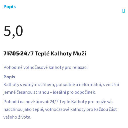
Popis
5,0
Průměrné
hodnocení
71705
24/7 Teplé Kalhoty Muži
2 hodnocení
produktu
je
5,0
Pohodlné volnočasové kalhoty pro relaxaci.
z
5
Popis
hvězdiček.
Kalhoty s volným střihem, pohodlné a neformální, s vnitřní
jemně česanou stranou – ideální pro odpočinek.
Pohodlí na nové úrovni: 24/7 Teplé Kalhoty pro muže vás
nadchnou jako teplé, volnočasové kalhoty pro každou část
vašeho života.