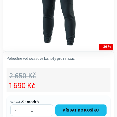
–36 %
Pohodlné volnočasové kalhoty pro relaxaci.
2 650 Kč
1 690 Kč
Měrná cena:
S · modrá
Varianta
PŘIDAT DO KOŠÍKU
-
+