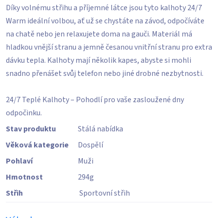
Díky volnému střihu a příjemné látce jsou tyto kalhoty 24/7
Warm ideální volbou, ať už se chystáte na závod, odpočíváte
na chatě nebo jen relaxujete doma na gauči. Materiál má
hladkou vnější stranu a jemně česanou vnitřní stranu pro extra
dávku tepla. Kalhoty mají několik kapes, abyste si mohli
snadno přenášet svůj telefon nebo jiné drobné nezbytnosti.
24/7 Teplé Kalhoty – Pohodlí pro vaše zasloužené dny
odpočinku.
Stav produktu
Stálá nabídka
Věková kategorie
Dospělí
Pohlaví
Muži
Hmotnost
294
g
Střih
Sportovní střih