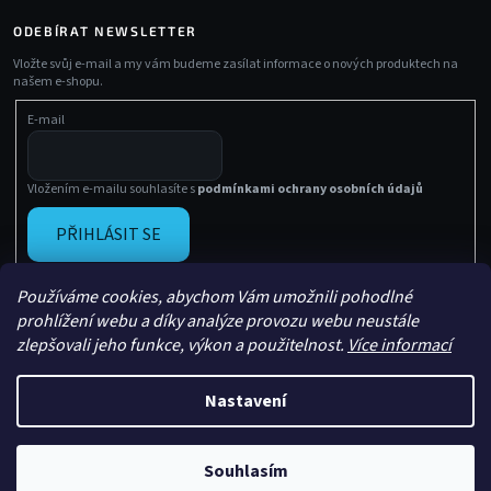
ODEBÍRAT NEWSLETTER
Vložte svůj e-mail a my vám budeme zasílat informace o nových produktech na
našem e-shopu.
E-mail
Vložením e-mailu souhlasíte s
podmínkami ochrany osobních údajů
PŘIHLÁSIT SE
Používáme cookies, abychom Vám umožnili pohodlné
prohlížení webu a díky analýze provozu webu neustále
zlepšovali jeho funkce, výkon a použitelnost.
Více informací
Nastavení
Vytvořil Shoptet
Copyright 2026
Sachasport
. Všechna práva vyhrazena.
Souhlasím