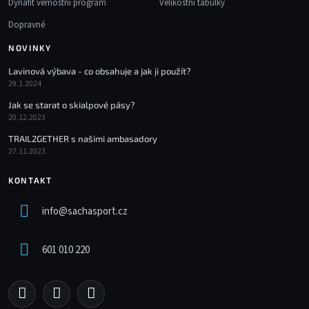
Dynafit věrnostní program
Velikostní tabulky
Dopravné
NOVINKY
Lavinová výbava - co obsahuje a jak ji použít?
29.1.2024
Jak se starat o skialpové pásy?
20.12.2023
TRAIL2GETHER s našimi ambasadory
27.11.2023
KONTAKT
info
@
sachasport.cz
601 010 220