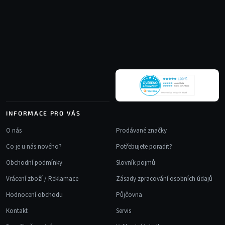
Z
d
á
a
p
c
a
í
t
p
r
í
v
k
y
v
INFORMACE PRO VÁS
ý
p
O nás
Prodávané značky
i
Co je u nás nového?
Potřebujete poradit?
s
u
Obchodní podmínky
Slovník pojmů
Vrácení zboží / Reklamace
Zásady zpracování osobních údajů
Hodnocení obchodu
Půjčovna
Kontakt
Servis