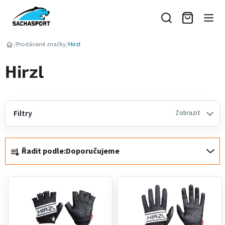
Přejít
na
obsah
/
/
Prodávané značky
Hirzl
Hirzl
Filtry
Zobrazit
Ř
Řadit podle:
Doporučujeme
a
z
V
e
ý
n
p
í
i
p