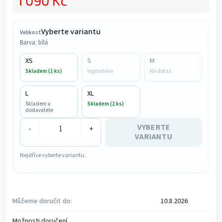
1 090 Kč
Měrná cena:
Vyberte variantu
Velikost
Barva: bílá
XS
S
M
Skladem (1 ks)
Vyprodáno
Na dotaz
L
XL
Skladem u
Skladem (2 ks)
dodavatele
VYBERTE
-
+
VARIANTU
Nejdříve vyberte variantu.
Můžeme doručit do:
10.8.2026
Možnosti doručení