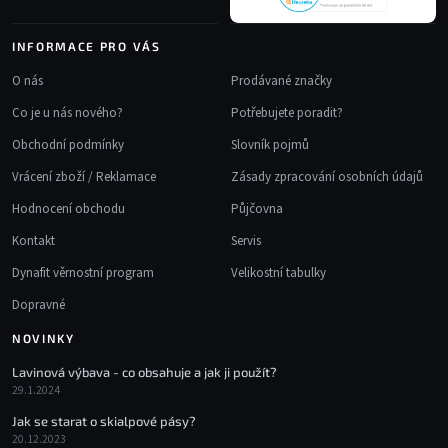
INFORMACE PRO VÁS
O nás
Prodávané značky
Co je u nás nového?
Potřebujete poradit?
Obchodní podmínky
Slovník pojmů
Vrácení zboží / Reklamace
Zásady zpracování osobních údajů
Hodnocení obchodu
Půjčovna
Kontakt
Servis
Dynafit věrnostní program
Velikostní tabulky
Dopravné
NOVINKY
Lavinová výbava - co obsahuje a jak ji použít?
29.1.2024
Jak se starat o skialpové pásy?
20.12.2023