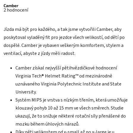
Průměrné
hodnocení
Camber
2 hodnocení
produktu
je
5,0
z
Jízda má být pro každého, a tak jsme vytvořili Camber, aby
5
hvězdiček.
poskytoval vyladěný fit pro jezdce všech velikostí, od dětí po
dospělé. Camber je vybaven veškerým komfortem, stylem a
ventilací, abyste z jízdy měli radost.
Camber získal nejvyšší pětihvězdičkové hodnocení
Virginia Tech® Helmet Rating™ od mezinárodně
uznávaného Virginia Polytechnic Institute and State
University.
Systém MIPS je vrstva s nízkým třením, která umožňuje
klouzavý pohyb 10 až 15 mm ve všech směrech. Studie
ukazují, že to snižuje některé rotační síly přenášené do
mozku během úhlových nárazů.
Díky pěti velikostem od x-small až po x-large je u