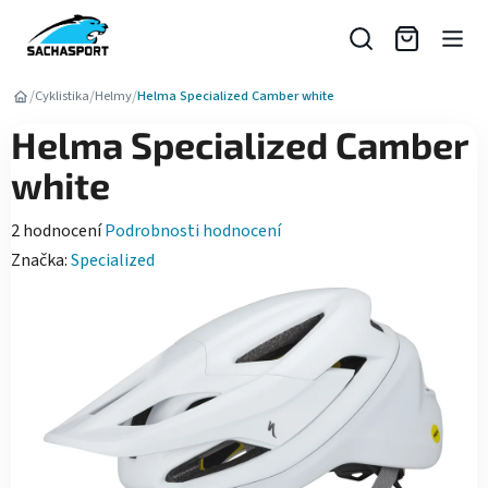
Přejít
na
obsah
/
/
/
Cyklistika
Helmy
Helma Specialized Camber white
Helma Specialized Camber
white
Průměrné
2 hodnocení
Podrobnosti hodnocení
hodnocení
Značka:
Specialized
produktu
je
5,0
z
5
hvězdiček.