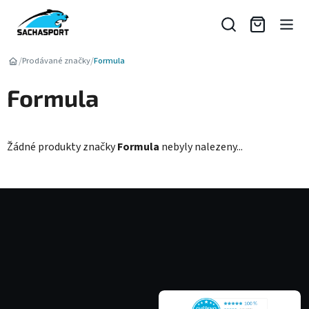
Přejít
na
obsah
/
/
Prodávané značky
Formula
Formula
Žádné produkty značky
Formula
nebyly nalezeny...
Z
á
p
a
t
í