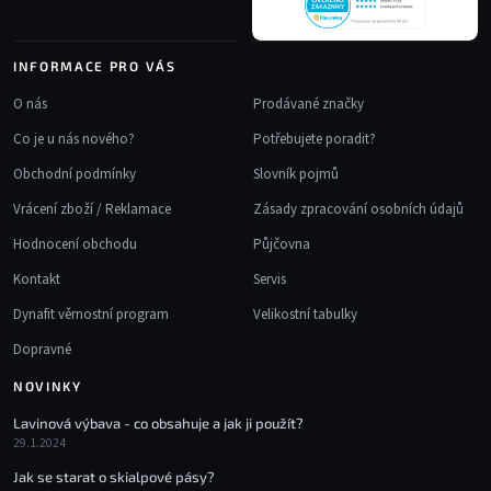
INFORMACE PRO VÁS
O nás
Prodávané značky
Co je u nás nového?
Potřebujete poradit?
Obchodní podmínky
Slovník pojmů
Vrácení zboží / Reklamace
Zásady zpracování osobních údajů
Hodnocení obchodu
Půjčovna
Kontakt
Servis
Dynafit věrnostní program
Velikostní tabulky
Dopravné
NOVINKY
Lavinová výbava - co obsahuje a jak ji použít?
29.1.2024
Jak se starat o skialpové pásy?