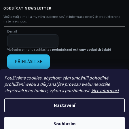
ODEBÍRAT NEWSLETTER
Vložte svůj e-mail a my vám budeme zasílat informace o nových produktech na
našem e-shopu.
E-mail
Vložením e-mailu souhlasíte s
podmínkami ochrany osobních údajů
PŘIHLÁSIT SE
Používáme cookies, abychom Vám umožnili pohodlné
prohlížení webu a díky analýze provozu webu neustále
zlepšovali jeho funkce, výkon a použitelnost.
Více informací
Nastavení
Vytvořil Shoptet
Copyright 2026
Sachasport
. Všechna práva vyhrazena.
Souhlasím