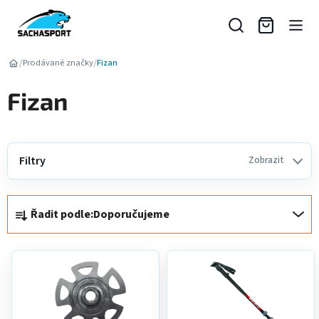
Přejít
na
obsah
/
/
Prodávané značky
Fizan
Fizan
Filtry
Zobrazit
Ř
Řadit podle:
Doporučujeme
a
z
V
e
ý
n
p
í
i
p