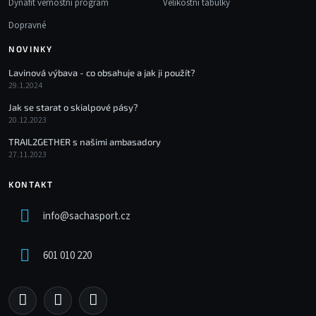
Dynafit věrnostní program
Velikostní tabulky
Dopravné
NOVINKY
Lavinová výbava - co obsahuje a jak ji použít?
29.1.2024
Jak se starat o skialpové pásy?
20.12.2023
TRAIL2GETHER s našimi ambasadory
27.11.2023
KONTAKT
info
@
sachasport.cz
601 010 220