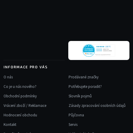
Z
d
á
a
p
c
a
í
t
p
r
í
v
k
y
v
INFORMACE PRO VÁS
ý
p
O nás
Prodávané značky
i
Co je u nás nového?
Potřebujete poradit?
s
u
Obchodní podmínky
Slovník pojmů
Vrácení zboží / Reklamace
Zásady zpracování osobních údajů
Hodnocení obchodu
Půjčovna
Kontakt
Servis