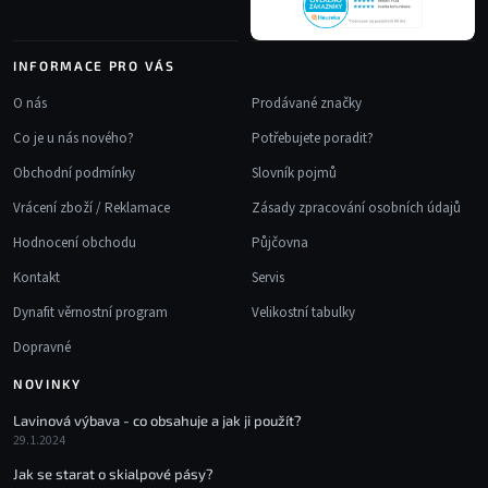
INFORMACE PRO VÁS
O nás
Prodávané značky
Co je u nás nového?
Potřebujete poradit?
Obchodní podmínky
Slovník pojmů
Vrácení zboží / Reklamace
Zásady zpracování osobních údajů
Hodnocení obchodu
Půjčovna
Kontakt
Servis
Dynafit věrnostní program
Velikostní tabulky
Dopravné
NOVINKY
Lavinová výbava - co obsahuje a jak ji použít?
29.1.2024
Jak se starat o skialpové pásy?