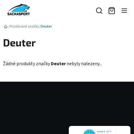
Přejít
na
obsah
/
/
Prodávané značky
Deuter
Deuter
Žádné produkty značky
Deuter
nebyly nalezeny...
Z
á
p
a
t
í