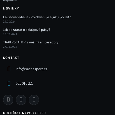
NOVINKY
Lavinová výbava - co obsahuje a jak ji použít?
29.1.2024
Jak se starat o skialpové pásy?
20.12.2023
TRAIL2GETHER s našimi ambasadory
27.11.2023
KONTAKT
info
@
sachasport.cz
601 010 220
ODEBÍRAT NEWSLETTER