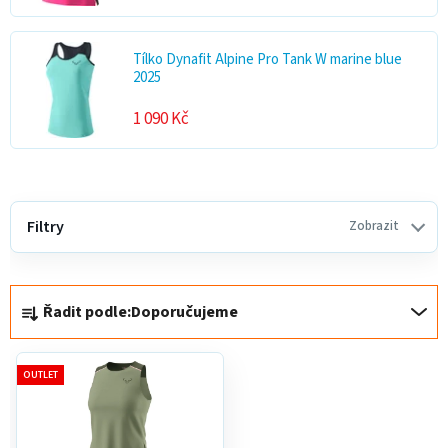
Tílko Dynafit Alpine Pro Tank W marine blue
2025
1 090 Kč
V
ý
Filtry
Zobrazit
p
i
Ř
s
Řadit podle:
Doporučujeme
a
p
z
r
e
o
OUTLET
n
d
í
u