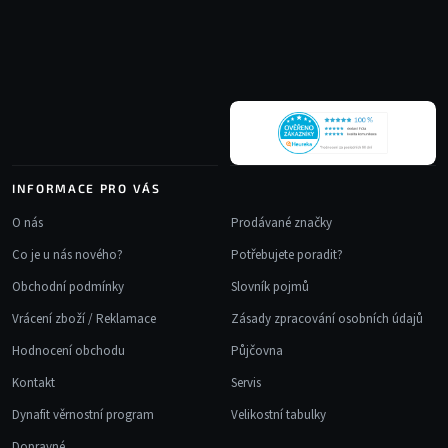
a
p
c
a
í
t
p
r
í
v
k
y
v
INFORMACE PRO VÁS
ý
p
O nás
Prodávané značky
i
Co je u nás nového?
Potřebujete poradit?
s
u
Obchodní podmínky
Slovník pojmů
Vrácení zboží / Reklamace
Zásady zpracování osobních údajů
Hodnocení obchodu
Půjčovna
Kontakt
Servis
Dynafit věrnostní program
Velikostní tabulky
Dopravné