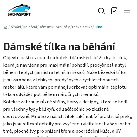
Přejít
na
obsah
/
/
/
/
/
/
Běhání
Oblečení
Dámské
Horní část
Trička a tílka
Tílka
Dámské tílka na běhání
Objevte naši rozmanitou kolekci dámských běžeckých tílek,
která je navržena pro maximální pohodlí, prodyšnost a styl
během teplých jarních a letních měsíců. Naše běžecká tílka
jsou vyrobena z lehkých, prodyšných a rychleschnoucích
materiálů, které vám pomáhají udržovat optimální teplotu
těla a odvádět pot během náročných tréninků.
Kolekce zahrnuje různé střihy, barvy a designy, které se hodí
pro všechny typy běžkyň, od začátečnic po zkušené
sportovkyně. Mnoho z našich tílek také nabízí praktické prvky,
jako jsou reflexní detaily pro zvýšenou viditelnost v šeru nebo
tmě, ploché švy pro snížení tření a podráždění kůže, a UV