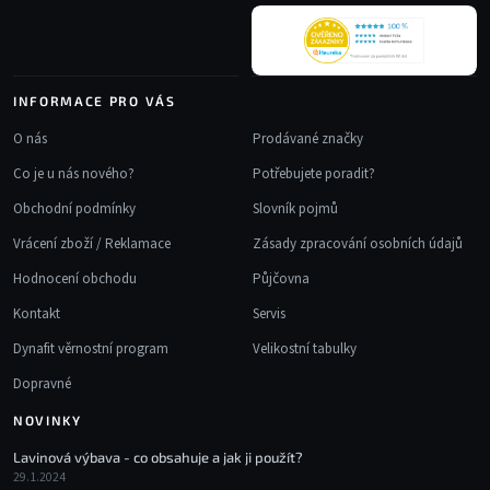
v
k
y
v
INFORMACE PRO VÁS
ý
p
O nás
Prodávané značky
i
Co je u nás nového?
Potřebujete poradit?
s
u
Obchodní podmínky
Slovník pojmů
Vrácení zboží / Reklamace
Zásady zpracování osobních údajů
Hodnocení obchodu
Půjčovna
Kontakt
Servis
Dynafit věrnostní program
Velikostní tabulky
Dopravné
NOVINKY
Lavinová výbava - co obsahuje a jak ji použít?
29.1.2024