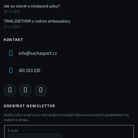
Jak se starat o skialpové pásy?
20.12.2023
TRAIL2GETHER s našimi ambasadory
27.11.2023
KONTAKT
info
@
sachasport.cz
601 010 220
ODEBÍRAT NEWSLETTER
Vložte svůj e-mail a my vám budeme zasílat informace o nových produktech na
našem e-shopu.
E-mail