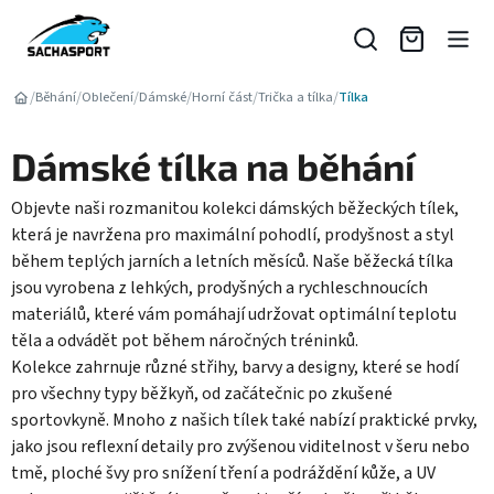
Přejít
na
obsah
/
/
/
/
/
/
Běhání
Oblečení
Dámské
Horní část
Trička a tílka
Tílka
Dámské tílka na běhání
Objevte naši rozmanitou kolekci dámských běžeckých tílek,
která je navržena pro maximální pohodlí, prodyšnost a styl
během teplých jarních a letních měsíců. Naše běžecká tílka
jsou vyrobena z lehkých, prodyšných a rychleschnoucích
materiálů, které vám pomáhají udržovat optimální teplotu
těla a odvádět pot během náročných tréninků.
Kolekce zahrnuje různé střihy, barvy a designy, které se hodí
pro všechny typy běžkyň, od začátečnic po zkušené
sportovkyně. Mnoho z našich tílek také nabízí praktické prvky,
jako jsou reflexní detaily pro zvýšenou viditelnost v šeru nebo
tmě, ploché švy pro snížení tření a podráždění kůže, a UV