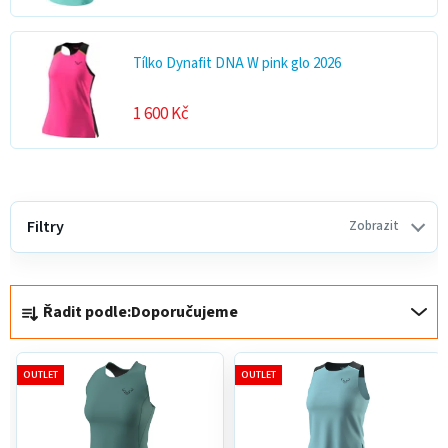
Tílko Dynafit DNA W pink glo 2026
1 600 Kč
V
ý
Filtry
Zobrazit
p
i
Ř
s
Řadit podle:
Doporučujeme
a
p
z
r
e
o
OUTLET
OUTLET
n
d
í
u