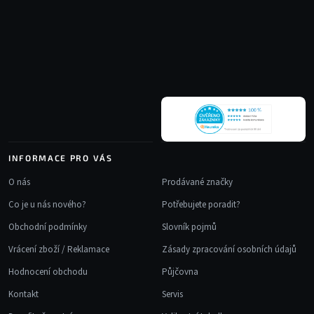
Z
d
á
a
p
c
a
í
t
p
r
í
v
k
y
v
INFORMACE PRO VÁS
ý
p
O nás
Prodávané značky
i
Co je u nás nového?
Potřebujete poradit?
s
u
Obchodní podmínky
Slovník pojmů
Vrácení zboží / Reklamace
Zásady zpracování osobních údajů
Hodnocení obchodu
Půjčovna
Kontakt
Servis