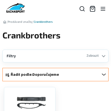
Přejít
na
obsah
/
/
Prodávané značky
Crankbrothers
Crankbrothers
Filtry
Zobrazit
Ř
Řadit podle:
Doporučujeme
a
z
V
e
ý
n
p
í
i
p