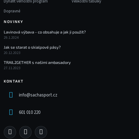
Dynafit věrnostní program
Velikostní tabulky
Dopravné
NOVINKY
Lavinová výbava - co obsahuje a jak ji použít?
29.1.2024
Jak se starat o skialpové pásy?
20.12.2023
TRAIL2GETHER s našimi ambasadory
27.11.2023
KONTAKT
info
@
sachasport.cz
601 010 220