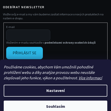
ODEBÍRAT NEWSLETTER
Vložte svůj e-mail a my vám budeme zasílat informace o nových produktech na
našem e-shopu.
E-mail
Vložením e-mailu souhlasíte s
podmínkami ochrany osobních údajů
PŘIHLÁSIT SE
Používáme cookies, abychom Vám umožnili pohodlné
prohlížení webu a díky analýze provozu webu neustále
zlepšovali jeho funkce, výkon a použitelnost.
Více informací
Nastavení
Vytvořil Shoptet
Copyright 2026
Sachasport
. Všechna práva vyhrazena.
Souhlasím