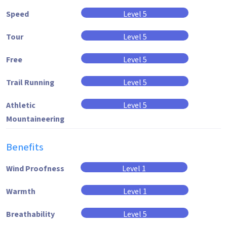
Speed
Level 5
Tour
Level 5
Free
Level 5
Trail Running
Level 5
Athletic
Level 5
Mountaineering
Benefits
Wind Proofness
Level 1
Warmth
Level 1
Breathability
Level 5