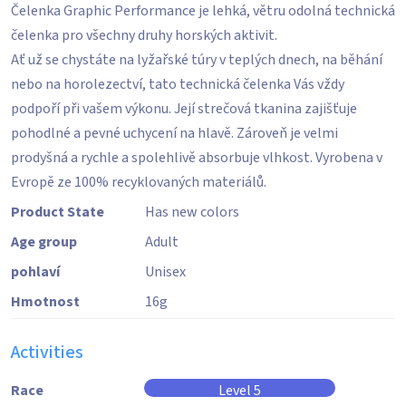
Čelenka Graphic Performance je lehká, větru odolná technická
čelenka pro všechny druhy horských aktivit.
Ať už se chystáte na lyžařské túry v teplých dnech, na běhání
nebo na horolezectví, tato technická čelenka Vás vždy
podpoří při vašem výkonu. Její strečová tkanina zajišťuje
pohodlné a pevné uchycení na hlavě. Zároveň je velmi
prodyšná a rychle a spolehlivě absorbuje vlhkost. Vyrobena v
Evropě ze 100% recyklovaných materiálů.
Product State
Has new colors
Age group
Adult
pohlaví
Unisex
Hmotnost
16
g
Activities
Race
Level 5