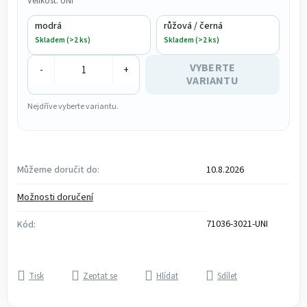
Velikost: UNI
modrá
růžová / černá
Skladem (>2 ks)
Skladem (>2 ks)
VYBERTE
-
+
VARIANTU
Nejdříve vyberte variantu.
Můžeme doručit do:
10.8.2026
Možnosti doručení
71036-3021-UNI
Kód:
Tisk
Zeptat se
Hlídat
Sdílet