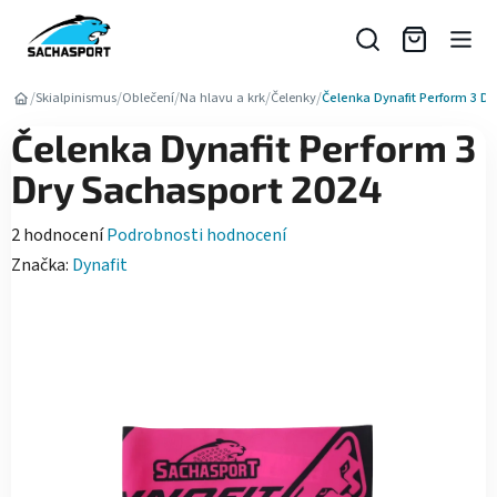
Přejít
na
obsah
/
/
/
/
/
Skialpinismus
Oblečení
Na hlavu a krk
Čelenky
Čelenka Dynafit Perform 3 Dr
Čelenka Dynafit Perform 3
Dry Sachasport 2024
Průměrné
2 hodnocení
Podrobnosti hodnocení
hodnocení
Značka:
Dynafit
produktu
je
5,0
z
5
hvězdiček.