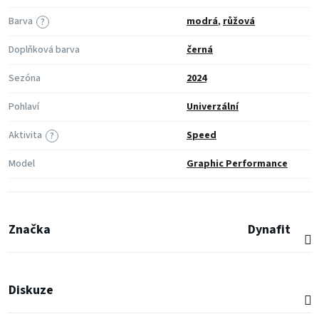
Barva
modrá
,
růžová
?
Doplňková barva
černá
Sezóna
2024
Pohlaví
Univerzální
Aktivita
Speed
?
Model
Graphic Performance
Značka
Dynafit
Diskuze