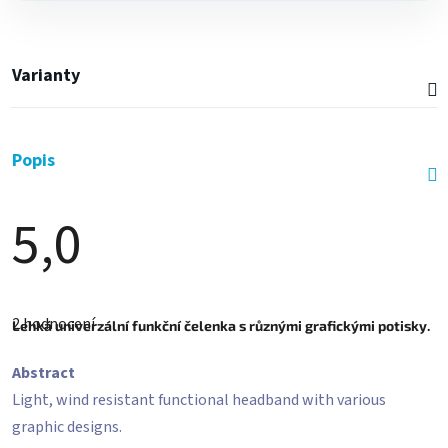
Varianty
Popis
5,0
Průměrné
hodnocení
2 hodnocení
produktu
Lehká univerzální funkční čelenka s různými grafickými potisky.
je
5,0
Abstract
z
5
Light, wind resistant functional headband with various
hvězdiček.
graphic designs.