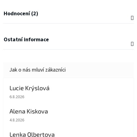
Hodnocení (2)
Ostatní informace
Lucie Krýslová
Hodnocení obchodu je 5 z 5 hvězdiček.
6.8.2026
Alena Kiskova
Hodnocení obchodu je 5 z 5 hvězdiček.
4.8.2026
Lenka Olbertova