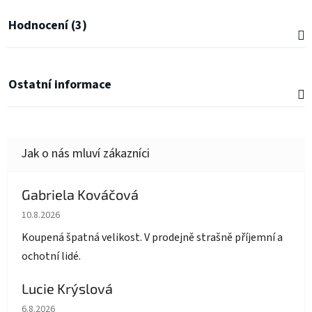
Hodnocení (3)
Ostatní informace
Gabriela Kováčová
Hodnocení obchodu je 5 z 5 hvězdiček.
10.8.2026
Koupená špatná velikost. V prodejně strašně příjemní a
ochotní lidé.
Lucie Krýslová
Hodnocení obchodu je 5 z 5 hvězdiček.
6.8.2026