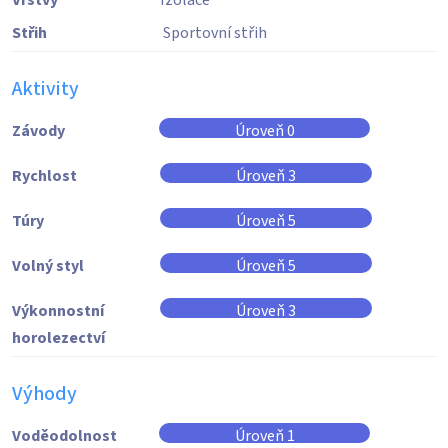
Vrstvy
Izolace
Střih
Sportovní střih
Aktivity
Závody
Úroveň 0
Rychlost
Úroveň 3
Túry
Úroveň 5
Volný styl
Úroveň 5
Výkonnostní
Úroveň 3
horolezectví
Výhody
Voděodolnost
Úroveň 1