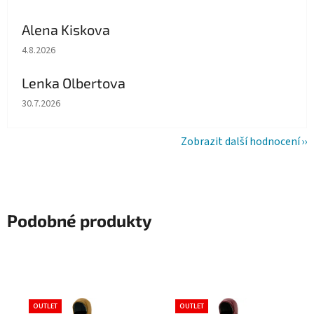
Alena Kiskova
Hodnocení obchodu je 5 z 5 hvězdiček.
4.8.2026
Lenka Olbertova
Hodnocení obchodu je 5 z 5 hvězdiček.
30.7.2026
Zobrazit další hodnocení
Podobné produkty
OUTLET
OUTLET