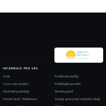
Z
á
p
a
t
í
INFORMACE PRO VÁS
O nás
Prodávané značky
Co je u nás nového?
Potřebujete poradit?
Obchodní podmínky
Slovník pojmů
Vrácení zboží / Reklamace
Zásady zpracování osobních údajů