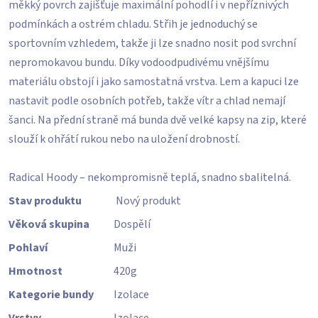
měkký povrch zajišťuje maximální pohodlí i v nepříznivých
podmínkách a ostrém chladu. Střih je jednoduchý se
sportovním vzhledem, takže ji lze snadno nosit pod svrchní
nepromokavou bundu. Díky vodoodpudivému vnějšímu
materiálu obstojí i jako samostatná vrstva. Lem a kapuci lze
nastavit podle osobních potřeb, takže vítr a chlad nemají
šanci. Na přední straně má bunda dvě velké kapsy na zip, které
slouží k ohřátí rukou nebo na uložení drobností.
Radical Hoody – nekompromisně teplá, snadno sbalitelná.
Stav produktu
Nový produkt
Věková skupina
Dospělí
Pohlaví
Muži
Hmotnost
420
g
Kategorie bundy
Izolace