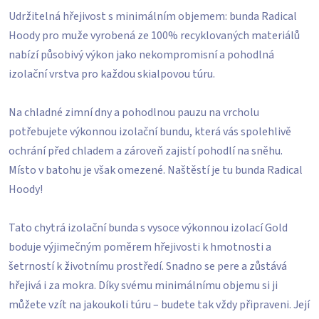
Udržitelná hřejivost s minimálním objemem: bunda Radical
Hoody pro muže vyrobená ze 100% recyklovaných materiálů
nabízí působivý výkon jako nekompromisní a pohodlná
izolační vrstva pro každou skialpovou túru.
Na chladné zimní dny a pohodlnou pauzu na vrcholu
potřebujete výkonnou izolační bundu, která vás spolehlivě
ochrání před chladem a zároveň zajistí pohodlí na sněhu.
Místo v batohu je však omezené. Naštěstí je tu bunda Radical
Hoody!
Tato chytrá izolační bunda s vysoce výkonnou izolací Gold
boduje výjimečným poměrem hřejivosti k hmotnosti a
šetrností k životnímu prostředí. Snadno se pere a zůstává
hřejivá i za mokra. Díky svému minimálnímu objemu si ji
můžete vzít na jakoukoli túru – budete tak vždy připraveni. Její