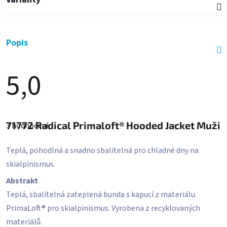
Popis
5,0
Průměrné
hodnocení
71772
Radical Primaloft® Hooded Jacket Muži
3 hodnocení
produktu
je
5,0
Teplá, pohodlná a snadno sbalitelná pro chladné dny na
z
5
skialpinismus.
hvězdiček.
Abstrakt
Teplá, sbalitelná zateplená bunda s kapucí z materiálu
PrimaLoft® pro skialpinismus. Vyrobena z recyklovaných
materiálů.