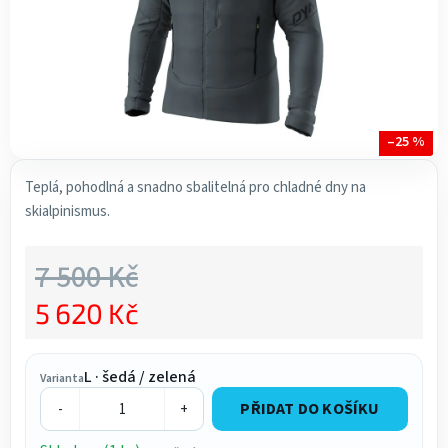
–25 %
Teplá, pohodlná a snadno sbalitelná pro chladné dny na
skialpinismus.
7 500 Kč
5 620 Kč
Měrná cena:
L · šedá / zelená
Varianta
PŘIDAT DO KOŠÍKU
-
+