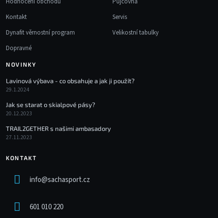
Hodnocení obchodu
Půjčovna
Kontakt
Servis
Dynafit věrnostní program
Velikostní tabulky
Dopravné
NOVINKY
Lavinová výbava - co obsahuje a jak ji použít?
29.1.2024
Jak se starat o skialpové pásy?
20.12.2023
TRAIL2GETHER s našimi ambasadory
27.11.2023
KONTAKT
info
@
sachasport.cz
601 010 220