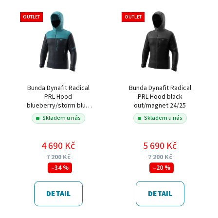
OUTLET
OUTLET
Bunda Dynafit Radical
Bunda Dynafit Radical
PRL Hood
PRL Hood black
blueberry/storm blue
out/magnet 24/25
24/25
Skladem u nás
Skladem u nás
4 690 Kč
5 690 Kč
7 200 Kč
7 200 Kč
–34 %
–20 %
DETAIL
DETAIL