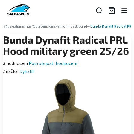
Přejít
na
obsah
/
/
/
/
/
/
Skialpinismus
Oblečení
Pánské
Horní část
Bundy
Bunda Dynafit Radical PRL 
Bunda Dynafit Radical PRL
Hood military green 25/26
Průměrné
3 hodnocení
Podrobnosti hodnocení
hodnocení
Značka:
Dynafit
produktu
je
5,0
z
5
hvězdiček.