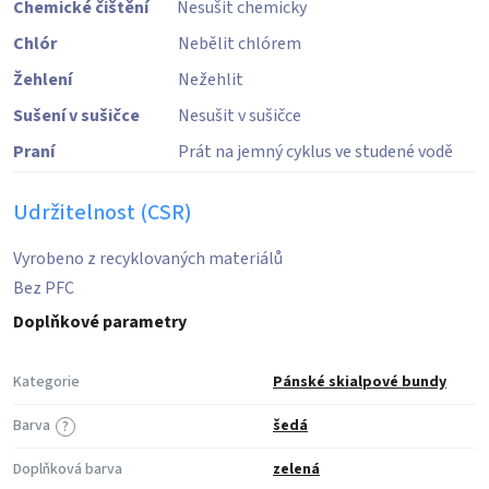
Chemické čištění
Nesušit chemicky
Chlór
Nebělit chlórem
Žehlení
Nežehlit
Sušení v sušičce
Nesušit v sušičce
Praní
Prát na jemný cyklus ve studené vodě
Udržitelnost (CSR)
Vyrobeno z recyklovaných materiálů
Bez PFC
Doplňkové parametry
Kategorie
Pánské skialpové bundy
Barva
šedá
?
Doplňková barva
zelená