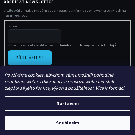
ODEBÍRAT NEWSLETTER
Vložte svůj e-mail a my vám budeme zasílat informace o nových produktech na
našem e-shopu.
E-mail
Vložením e-mailu souhlasíte s
podmínkami ochrany osobních údajů
PŘIHLÁSIT SE
Používáme cookies, abychom Vám umožnili pohodlné
prohlížení webu a díky analýze provozu webu neustále
zlepšovali jeho funkce, výkon a použitelnost.
Více informací
Nastavení
Vytvořil Shoptet
Copyright 2026
Sachasport
. Všechna práva vyhrazena.
Souhlasím
Upravil
Le Artist