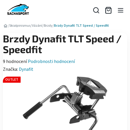
Přejít
na
obsah
/
/
/
/
Skialpinismus
Vázání
Brzdy
Brzdy Dynafit TLT Speed / Speedfit
Brzdy Dynafit TLT Speed /
Speedfit
Průměrné
9 hodnocení
Podrobnosti hodnocení
hodnocení
Značka:
Dynafit
produktu
OUTLET
je
4,2
z
5
hvězdiček.