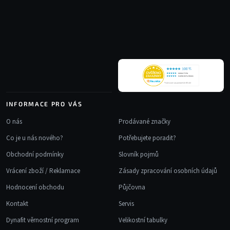
á
p
a
t
í
INFORMACE PRO VÁS
O nás
Prodávané značky
Co je u nás nového?
Potřebujete poradit?
Obchodní podmínky
Slovník pojmů
Vrácení zboží / Reklamace
Zásady zpracování osobních údajů
Hodnocení obchodu
Půjčovna
Kontakt
Servis
Dynafit věrnostní program
Velikostní tabulky