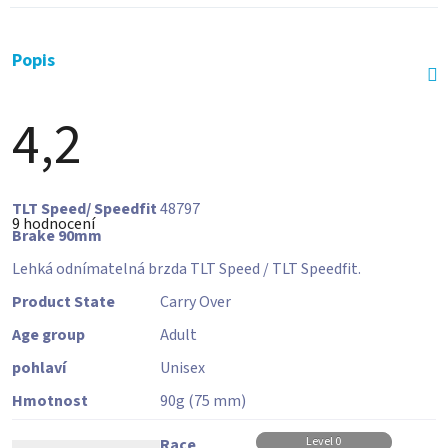
Popis
4,2
Průměrné
TLT Speed/ Speedfit
48797
hodnocení
9 hodnocení
produktu
Brake 90mm
je
4,2
Lehká odnímatelná brzda TLT Speed / TLT Speedfit.
z
5
Product State
Carry Over
hvězdiček.
Age group
Adult
pohlaví
Unisex
Hmotnost
90
g
(75 mm)
Level 0
Race