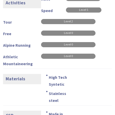
Activities
Level 5
Speed
Level 2
Tour
Level 0
Free
Level 0
Alpine Running
Level 0
Athletic
Mountaineering
High Tech
Materials
Syntetic
Stainless
steel
Made in