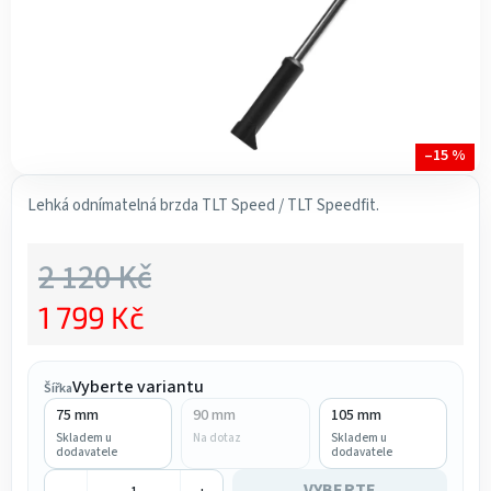
–15 %
Lehká odnímatelná brzda TLT Speed / TLT Speedfit.
2 120 Kč
1 799 Kč
Měrná cena:
Vyberte variantu
Šířka
75 mm
90 mm
105 mm
Skladem u
Na dotaz
Skladem u
dodavatele
dodavatele
VYBERTE