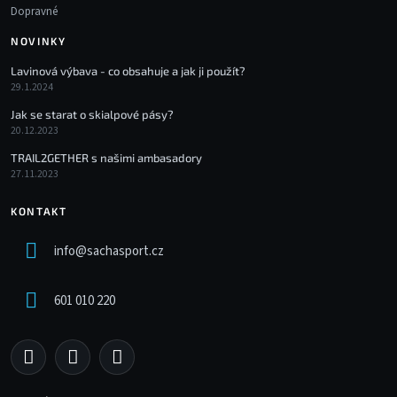
Dopravné
NOVINKY
Lavinová výbava - co obsahuje a jak ji použít?
29.1.2024
Jak se starat o skialpové pásy?
20.12.2023
TRAIL2GETHER s našimi ambasadory
27.11.2023
KONTAKT
info
@
sachasport.cz
601 010 220