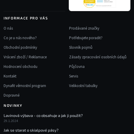
INFORMACE PRO VÁS
O nás
Prodávané značky
Co je u nás nového?
Potřebujete poradit?
Obchodní podmínky
Slovník pojmů
Vrácení zboží / Reklamace
Zásady zpracování osobních údajů
Hodnocení obchodu
Půjčovna
Kontakt
Servis
Dynafit věrnostní program
Velikostní tabulky
Dopravné
NOVINKY
Lavinová výbava - co obsahuje a jak ji použít?
29.1.2024
Jak se starat o skialpové pásy?