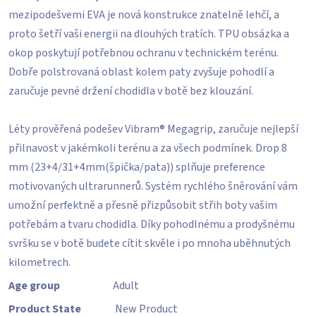
mezipodešvemi EVA je nová konstrukce znatelně lehčí, a
proto šetří vaši energii na dlouhých tratích. TPU obsázka a
okop poskytují potřebnou ochranu v technickém terénu.
Dobře polstrovaná oblast kolem paty zvyšuje pohodlí a
zaručuje pevné držení chodidla v botě bez klouzání.
Léty prověřená podešev Vibram® Megagrip, zaručuje nejlepší
přilnavost v jakémkoli terénu a za všech podmínek. Drop 8
mm (23+4/31+4mm(špička/pata)) splňuje preference
motivovaných ultrarunnerů. Systém rychlého šněrování vám
umožní perfektně a přesně přizpůsobit střih boty vašim
potřebám a tvaru chodidla. Díky pohodlnému a prodyšnému
svršku se v botě budete cítit skvěle i po mnoha uběhnutých
kilometrech.
Age group
Adult
Product State
New Product