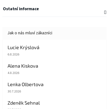
Ostatní informace
Lucie Krýslová
Hodnocení obchodu je 5 z 5 hvězdiček.
6.8.2026
Alena Kiskova
Hodnocení obchodu je 5 z 5 hvězdiček.
4.8.2026
Lenka Olbertova
Hodnocení obchodu je 5 z 5 hvězdiček.
30.7.2026
Zdeněk Sehnal
Hodnocení obchodu je 5 z 5 hvězdiček.