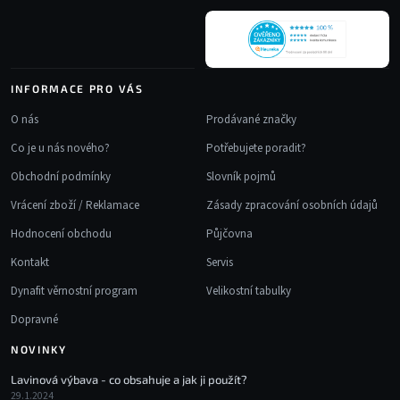
í
INFORMACE PRO VÁS
O nás
Prodávané značky
Co je u nás nového?
Potřebujete poradit?
Obchodní podmínky
Slovník pojmů
Vrácení zboží / Reklamace
Zásady zpracování osobních údajů
Hodnocení obchodu
Půjčovna
Kontakt
Servis
Dynafit věrnostní program
Velikostní tabulky
Dopravné
NOVINKY
Lavinová výbava - co obsahuje a jak ji použít?
29.1.2024