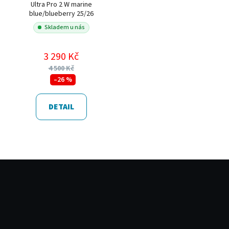
Ultra Pro 2 W marine
blue/blueberry 25/26
Skladem u nás
3 290 Kč
4 500 Kč
–26 %
DETAIL
Z
á
p
a
t