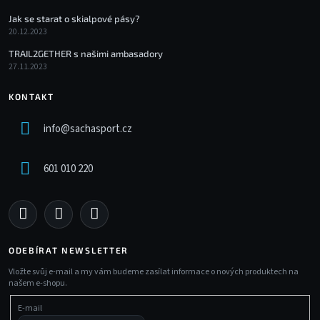
Jak se starat o skialpové pásy?
20.12.2023
TRAIL2GETHER s našimi ambasadory
27.11.2023
KONTAKT
info
@
sachasport.cz
601 010 220
ODEBÍRAT NEWSLETTER
Vložte svůj e-mail a my vám budeme zasílat informace o nových produktech na
našem e-shopu.
E-mail