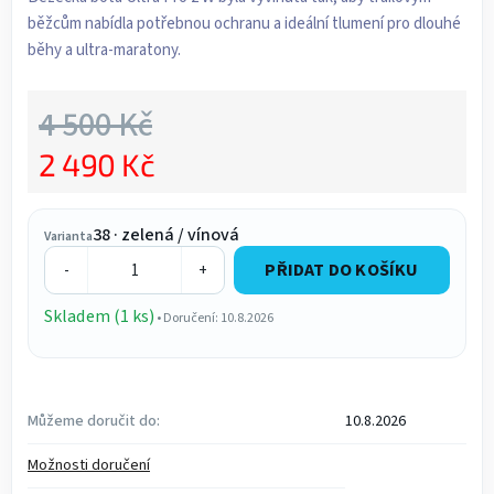
běžcům nabídla potřebnou ochranu a ideální tlumení pro dlouhé
běhy a ultra-maratony.
4 500 Kč
2 490 Kč
Měrná cena:
38 · zelená / vínová
Varianta
PŘIDAT DO KOŠÍKU
-
+
Skladem (1 ks)
• Doručení: 10.8.2026
Můžeme doručit do:
10.8.2026
Možnosti doručení