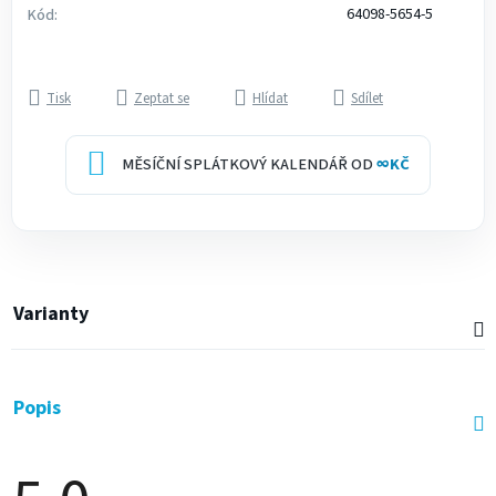
64098-5654-5
Kód:
Tisk
Zeptat se
Hlídat
Sdílet
MĚSÍČNÍ SPLÁTKOVÝ KALENDÁŘ OD
∞
KČ
Varianty
Popis