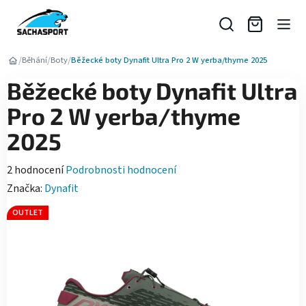
Přejít
na
obsah
/
/
/
Běhání
Boty
Běžecké boty Dynafit Ultra Pro 2 W yerba/thyme 2025
Běžecké boty Dynafit Ultra
Pro 2 W yerba/thyme
2025
Průměrné
2 hodnocení
Podrobnosti hodnocení
hodnocení
Značka:
Dynafit
produktu
OUTLET
je
5,0
z
5
hvězdiček.