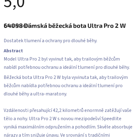
5,0
Průměrné
hodnocení
64098
Dámská běžecká bota Ultra Pro 2 W
2 hodnocení
produktu
je
5,0
Dostatek tlumení a ochrany pro dlouhé běhy.
z
5
Abstract
hvězdiček.
Model Ultra Pro 2 byl vyvinut tak, aby trailovým běžcům
nabídl potřebnou ochranu a ideální tlumení pro dlouhé běhy.
Běžecká bota Ultra Pro 2 W byla vyvinuta tak, aby trailovým
běžcům nabídla potřebnou ochranu a ideální tlumení pro
dlouhé běhy a ultra-maratony.
Vzdálenosti přesahující 42,2 kilometrů enormně zatěžují vaše
tělo a nohy. Ultra Pro 2 W s novou mezipodešví Speedlite
vyniká maximálním odpružením a pohodlím. Skvěle absorbuje
nárazy a tím snižuje únavu. Ve srovnání s tradičními