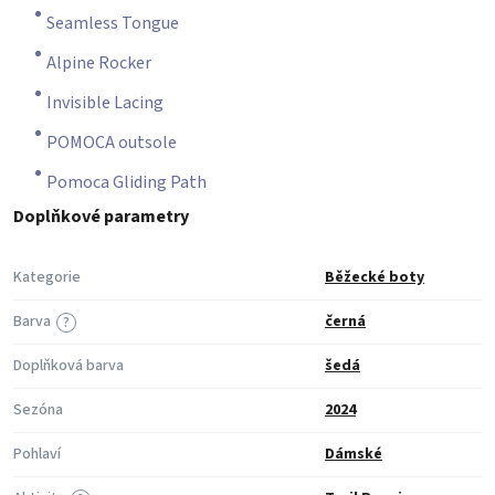
Seamless Tongue
Alpine Rocker
Invisible Lacing
POMOCA outsole
Pomoca Gliding Path
Doplňkové parametry
Kategorie
Běžecké boty
Barva
černá
?
Doplňková barva
šedá
Sezóna
2024
Pohlaví
Dámské