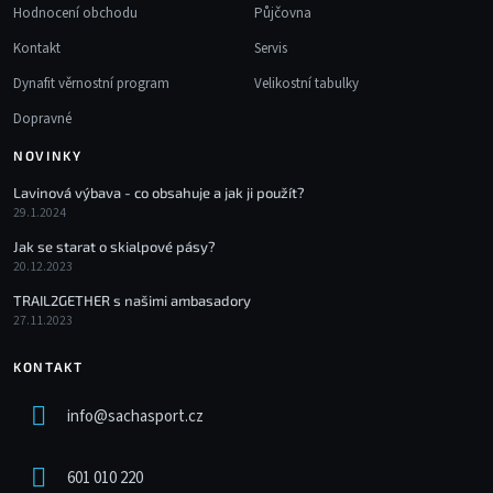
Hodnocení obchodu
Půjčovna
Kontakt
Servis
Dynafit věrnostní program
Velikostní tabulky
Dopravné
NOVINKY
Lavinová výbava - co obsahuje a jak ji použít?
29.1.2024
Jak se starat o skialpové pásy?
20.12.2023
TRAIL2GETHER s našimi ambasadory
27.11.2023
KONTAKT
info
@
sachasport.cz
601 010 220