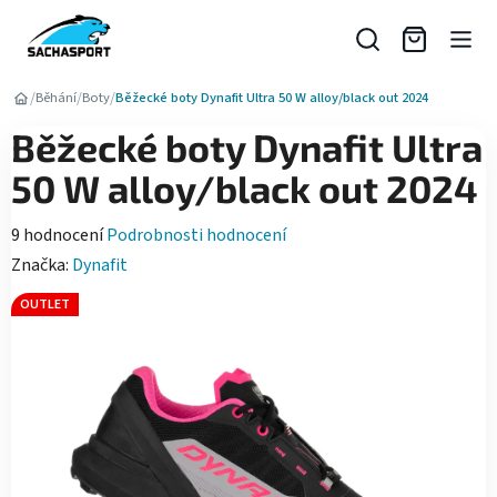
Přejít
na
obsah
/
/
/
Běhání
Boty
Běžecké boty Dynafit Ultra 50 W alloy/black out 2024
Běžecké boty Dynafit Ultra
50 W alloy/black out 2024
Průměrné
9 hodnocení
Podrobnosti hodnocení
hodnocení
Značka:
Dynafit
produktu
OUTLET
je
5,0
z
5
hvězdiček.