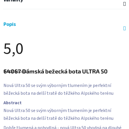
Popis
5,0
Průměrné
hodnocení
64067
Dámská bežecká bota ULTRA 50
9 hodnocení
produktu
je
5,0
Nová Ultra 50 se svým výborným tlumením je perfektní
z
5
běžecká bota na delší tratě do těžkého Alpského terénu
hvězdiček.
Abstract
Nová Ultra 50 se svým výborným tlumením je perfektní
běžecká bota na delší tratě do těžkého Alpského terénu
Dobře tlumená a pohodlná - nová Ultra 50 vhodná na dlouhé