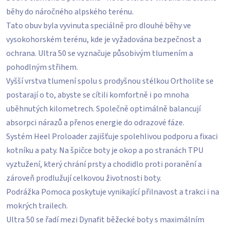
běhy do náročného alpského terénu.
Tato obuv byla vyvinuta speciálně pro dlouhé běhy ve
vysokohorském terénu, kde je vyžadována bezpečnost a
ochrana. Ultra 50 se vyznačuje působivým tlumením a
pohodlným střihem.
Vyšší vrstva tlumení spolu s prodyšnou stélkou Ortholite se
postarají o to, abyste se cítili komfortně i po mnoha
uběhnutých kilometrech. Společně optimálně balancují
absorpci nárazů a přenos energie do odrazové fáze.
Systém Heel Proloader zajišťuje spolehlivou podporu a fixaci
kotníku a paty. Na špičce boty je okop a po stranách TPU
vyztužení, který chrání prsty a chodidlo proti poranění a
zároveň prodlužují celkovou životnosti boty.
Podrážka Pomoca poskytuje vynikající přilnavost a trakci i na
mokrých trailech.
Ultra 50 se řadí mezi Dynafit běžecké boty s maximálním