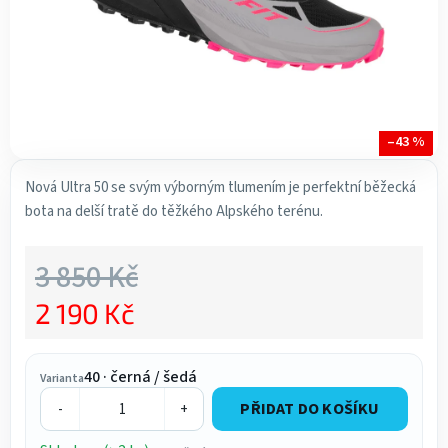
–43 %
Nová Ultra 50 se svým výborným tlumením je perfektní běžecká
bota na delší tratě do těžkého Alpského terénu.
3 850 Kč
2 190 Kč
Měrná cena:
40 · černá / šedá
Varianta
PŘIDAT DO KOŠÍKU
-
+