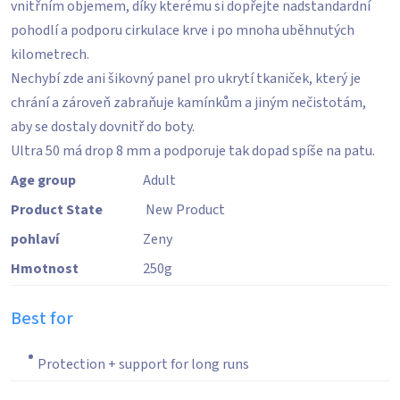
vnitřním objemem, díky kterému si dopřejte nadstandardní
pohodlí a podporu cirkulace krve i po mnoha uběhnutých
kilometrech.
Nechybí zde ani šikovný panel pro ukrytí tkaniček, který je
chrání a zároveň zabraňuje kamínkům a jiným nečistotám,
aby se dostaly dovnitř do boty.
Ultra 50 má drop 8 mm a podporuje tak dopad spíše na patu.
Age group
Adult
Product State
New Product
pohlaví
Zeny
Hmotnost
250
g
Best for
Protection + support for long runs