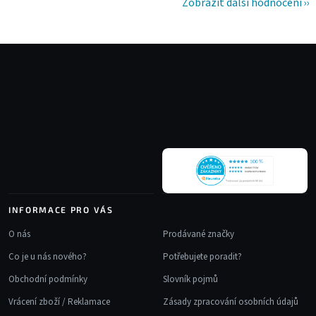
Zobrazit další hodnocení
Z
á
p
a
t
í
INFORMACE PRO VÁS
O nás
Prodávané značky
Co je u nás nového?
Potřebujete poradit?
Obchodní podmínky
Slovník pojmů
Vrácení zboží / Reklamace
Zásady zpracování osobních údajů