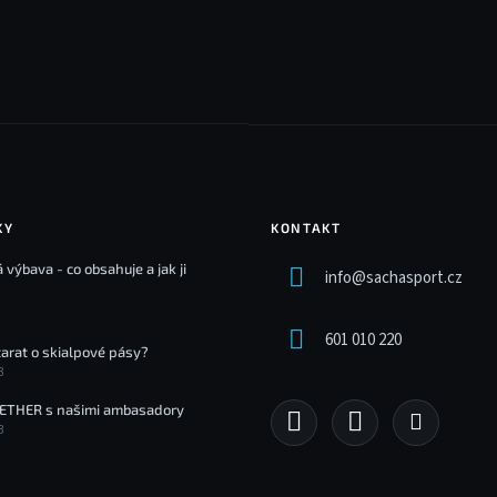
KY
KONTAKT
 výbava - co obsahuje a jak ji
info
@
sachasport.cz
601 010 220
tarat o skialpové pásy?
3
ETHER s našimi ambasadory
3