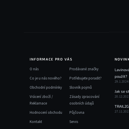
p
a
t
í
INFORMACE PRO VÁS
NOVIN
O nás
Prodávané značky
Lavinová
použít?
Co je u nás nového?
Potřebujete poradit?
29.1.2024
Obchodní podmínky
Slovník pojmů
Jak se s
Vrácení zboží /
Zásady zpracování
20.12.202
Reklamace
osobních údajů
TRAIL2G
27.11.202
Hodnocení obchodu
Půjčovna
Kontakt
Servis