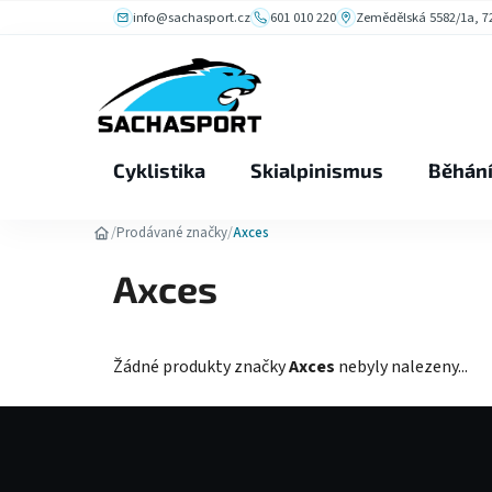
Přejít
info@sachasport.cz
601 010 220
Zemědělská 5582/1a, 72
na
obsah
Cyklistika
Skialpinismus
Běhán
/
/
Prodávané značky
Axces
Axces
Žádné produkty značky
Axces
nebyly nalezeny...
Z
á