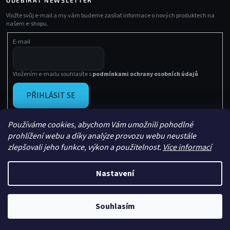
Vložte svůj e-mail a my vám budeme zasílat informace o nových produktech na
našem e-shopu.
E-mail
Vložením e-mailu souhlasíte s
podmínkami ochrany osobních údajů
PŘIHLÁSIT SE
Používáme cookies, abychom Vám umožnili pohodlné
prohlížení webu a díky analýze provozu webu neustále
zlepšovali jeho funkce, výkon a použitelnost.
Více informací
Nastavení
Vytvořil Shoptet
Copyright 2026
Sachasport
. Všechna práva vyhrazena.
Souhlasím
Upravil
Le Artist