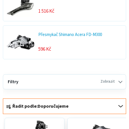
1 516 Kč
Přesmykač Shimano Acera FD-M300
596 Kč
V
ý
Filtry
Zobrazit
p
i
Ř
s
Řadit podle:
Doporučujeme
a
p
z
r
e
o