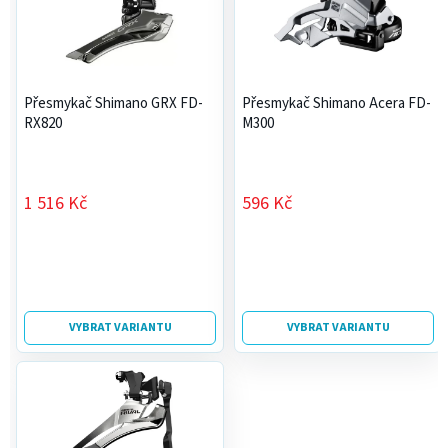
n
d
í
u
p
k
r
t
Přesmykač Shimano GRX FD-
Přesmykač Shimano Acera FD-
o
ů
RX820
M300
d
u
k
1 516 Kč
596 Kč
t
ů
VYBRAT VARIANTU
VYBRAT VARIANTU