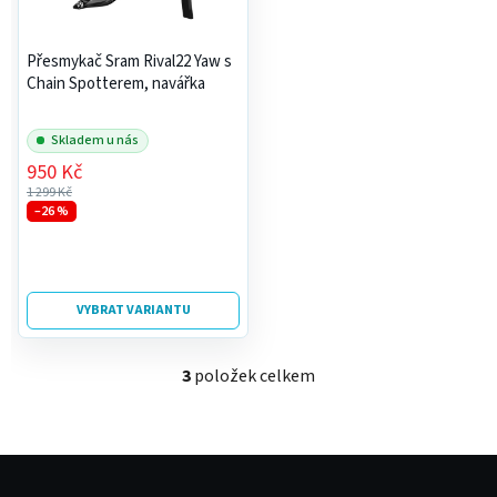
Přesmykač Sram Rival22 Yaw s
Chain Spotterem, navářka
Skladem u nás
950 Kč
1 299 Kč
–26 %
VYBRAT VARIANTU
3
položek celkem
O
v
l
á
Z
d
á