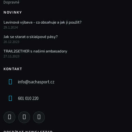
Dopravné
NOVINKY
Lavinová výbava - co obsahuje a jak ji použít?
29.1.2024
Jak se starat o skialpové pásy?
20.12.2023
TRAIL2GETHER s našimi ambasadory
27.11.2023
KONTAKT
info
@
sachasport.cz
601 010 220
ODEBÍRAT NEWSLETTER