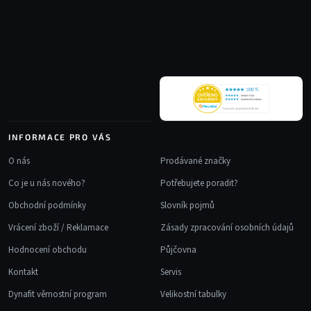
a
p
c
a
í
t
p
r
í
v
k
y
v
INFORMACE PRO VÁS
ý
p
O nás
Prodávané značky
i
Co je u nás nového?
Potřebujete poradit?
s
u
Obchodní podmínky
Slovník pojmů
Vrácení zboží / Reklamace
Zásady zpracování osobních údajů
Hodnocení obchodu
Půjčovna
Kontakt
Servis
Dynafit věrnostní program
Velikostní tabulky