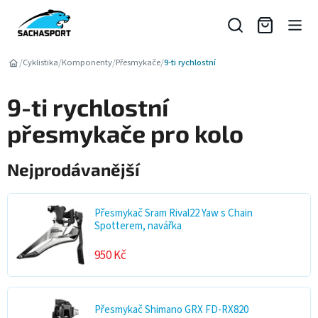
Přejít
na
obsah
/
/
/
/
Cyklistika
Komponenty
Přesmykače
9-ti rychlostní
9-ti rychlostní
přesmykače pro kolo
Nejprodávanější
Přesmykač Sram Rival22 Yaw s Chain
Spotterem, navářka
950 Kč
Přesmykač Shimano GRX FD-RX820