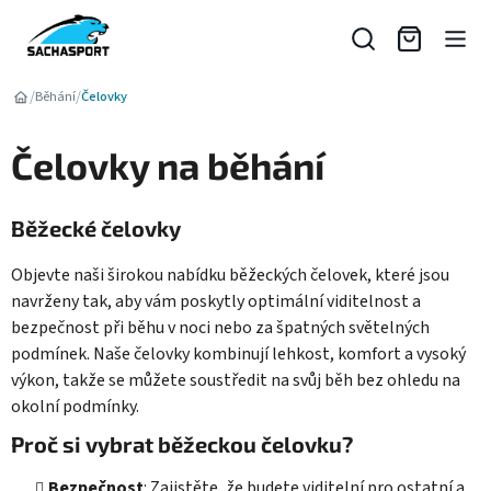
Přejít
na
obsah
/
/
Běhání
Čelovky
Čelovky na běhání
Běžecké čelovky
Objevte naši širokou nabídku běžeckých čelovek, které jsou
navrženy tak, aby vám poskytly optimální viditelnost a
bezpečnost při běhu v noci nebo za špatných světelných
podmínek. Naše čelovky kombinují lehkost, komfort a vysoký
výkon, takže se můžete soustředit na svůj běh bez ohledu na
okolní podmínky.
Proč si vybrat běžeckou čelovku?
Bezpečnost
: Zajistěte, že budete viditelní pro ostatní a