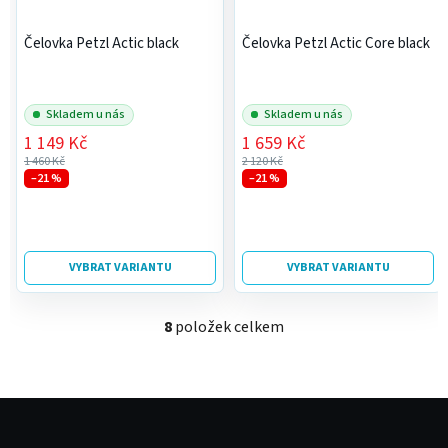
Čelovka Petzl Actic black
Čelovka Petzl Actic Core black
Skladem u nás
Skladem u nás
1 149 Kč
1 659 Kč
1 460 Kč
2 120 Kč
–21 %
–21 %
VYBRAT VARIANTU
VYBRAT VARIANTU
8
položek celkem
O
v
l
á
Z
d
á
a