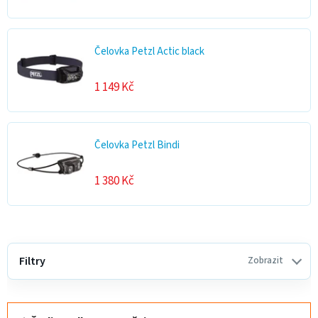
Čelovka Petzl Actic black
1 149 Kč
Čelovka Petzl Bindi
1 380 Kč
V
ý
Filtry
Zobrazit
p
i
Ř
s