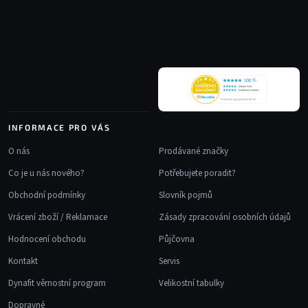
p
c
a
í
t
p
r
í
v
k
y
v
INFORMACE PRO VÁS
ý
p
O nás
Prodávané značky
i
Co je u nás nového?
Potřebujete poradit?
s
u
Obchodní podmínky
Slovník pojmů
Vrácení zboží / Reklamace
Zásady zpracování osobních údajů
Hodnocení obchodu
Půjčovna
Kontakt
Servis
Dynafit věrnostní program
Velikostní tabulky
Dopravné