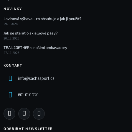
NOVINKY
Lavinová výbava - co obsahuje a jak ji použít?
29.1.2024
Jak se starat o skialpové pásy?
20.12.2023
TRAIL2GETHER s našimi ambasadory
27.11.2023
KONTAKT
info
@
sachasport.cz
601 010 220
ODEBÍRAT NEWSLETTER